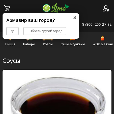
город:
Армавир
✖
Армавир ваш город?
Доставка 10:00–23:30
8 (800) 200-27-92
Да
Выбрать другой город
Пицца
Наборы
Роллы
Суши & гунканы
WOK & Тяхан
Соусы